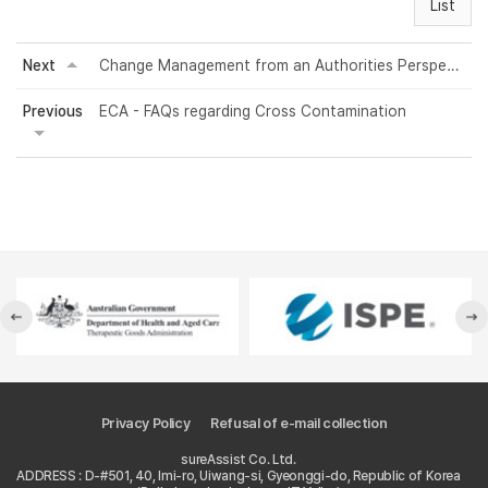
List
Next
Change Management from an Authorities Perspective
Previous
ECA - FAQs regarding Cross Contamination
Privacy Policy
Refusal of e-mail collection
sureAssist Co. Ltd.
ADDRESS : D-#501, 40, Imi-ro, Uiwang-si, Gyeonggi-do, Republic of Korea