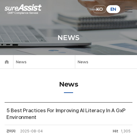
KO
EN
NEWS
News
News
News
5 Best Practices For Improving AI Literacy In A GxP
Environment
관리자
2025-08-04
Hit
1,305