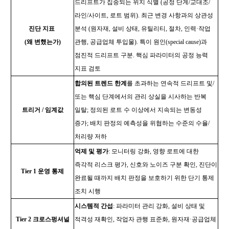
드리프트가 집중되는 위치 식별 (공정 단계/교대조/
라인/사이트, 로트 범위). 최근 변경 사항과의 상관성
진단 지표
분석 (원자재, 설비 상태, 유틸리티, 절차, 인력·작업
(
왜 변했는가)
관행, 공급업체 투입물). 특이 원인(special cause)과
점진적 드리프트 구분. 핵심 파라미터의 공정 능력
지표 검토
합의된 트렌드 한계
를 초과하는 연속적 드리프트 및/
또는 핵심 단계에서의 관리 상실을 시사하는 반복
트리거 / 임계값
일탈; 정의된 로트 수 이상에서 지속되는 변동성
증가; 배치 판정의 예측성을 위협하는 수준의 수율/
처리량 저하
억제 및 평가
: 모니터링 강화, 영향 로트에 대한
즉각적 리스크 평가, 신호와 노이즈 구분 확인, 진단이
Tier 1
운영 통제
완료될 때까지 배치 판정을 보호하기 위한 단기 통제
조치 시행
시스템적 간섭
: 파라미터 관리 강화, 설비 상태 및
Tier 2
크로스펑셔널
적격성 재확인, 작업자 관행 표준화, 원자재·공급업체