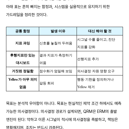
아래 표는 흔히 빠지는 함정과, 시스템을 실용적으로 유지하기 위한
가드레일을 정리한 것이다.
공통 함정
발생 이유
대신 해야 할 것
시그널 수를 줄이고, 진단
지표 과잉
신호를 놓칠까 두려움
지표를 강화
후행지표만 있는
결과 지표가 측정하기
선행지표 추가
대시보드
쉬움
거짓된 정밀함
점수화가 엄밀해 보임
의사결정·자원 영향 요구
Yellow
가 아무 의미
행동·기한을 정의하거나
갈등 회피
없음
Yellow 제거
목표는 분석적 우아함이 아니다. 목표는 현실적인 제약 조건 하에서도 예측
가능한 의사결정이다. 의사결정 경로가 설계되면, QRM은 ERM의 출발
엔진이 된다: 약하고 이른 시그널이 적시에 의사결정을 촉발하고, 책임은
명확해지며, 조치는 반드시 검증된다.