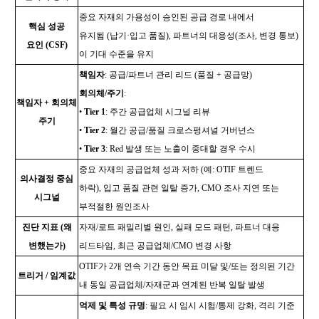
중요 자재의 가용성이 승인된 공급 경로 내에서
핵심 성공
유지됨 (납기·입고 품질), 파트너의 대응성(조사, 변경 통보)
요인 (CSF)
이 기대 수준을 유지
책임자
: 공급/파트너 관리 리드 (품질 + 공급망)
회의체/주기
:
책임자 + 회의체
•
Tier 1
: 주간 공급업체 시그널 리뷰
주기
•
Tier 2
: 월간 공급/품질 크로스펑셔널 거버넌스
•
Tier 3
: Red 발생 또는 노출이 중대할 경우 수시
중요 자재의 공급업체 성과 저하 (예: OTIF 트렌드
의사결정 중심
하락), 입고 품질 관련 일탈 증가, CMO 조사 지연 또는
시그널
부적절한 원인조사
진단 지표 (왜
자재/로트 패밀리별 원인, 실패 모드 패턴, 파트너 대응
변했는가)
리드타임, 최근 공급업체/CMO 변경 사항
OTIF가 2개 연속 기간 동안 목표 미달 및/또는 정의된 기간
트리거 / 임계값
내 동일 공급업체/자재군과 연계된 반복 일탈 발생
억제 및 특성 규명
: 필요 시 임시 시험/통제 강화, 격리 기준