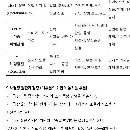
업데이트된 
Tier 1:
운영
이탈 감지 및
일탈, 조사, 초기
즉각적 억제, 특성
진술, 억제 계
(Operational)
억제
경고 신호
규명, 상향 보고 권고
평가
시스템적 CAPA, 벤더
Tier 2:
반복
승인된 실행
트레이드오프
간섭, 통제
다중
시그널, 벤더 간
계획, 책임자,
해결
재설계, 우선순위
이해관계
이슈
계획
설정
Tier
중대한
전사적 노출
리스크 수용, 자원
명시적 의사결
3:
경영진
리스크, 공급·
수용/완화
재배치, 전략 조정
제약 조건, 책
(Executive)
일정 영향
의사결정 권한과 검증 (대부분의 기업이 놓치는 부분)
•
Tier 1은 즉각적인 억제와 초기 특성 규명을 책임진다.
•
Tier 2는 합의된 한계 내에서 상충되는 이해관계 조율과 시스템적
개선을 책임진다.
•
Tier 3은 전사적 차원의 약속을 변경하는 결정을 책임진다.
(중대한 잔여 리스크 수용, 예산·인력 재배치, 활동 중단, 공급업체 전환,