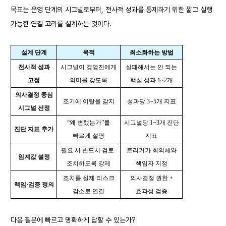
목표는 운영 단계의 시그널로부터, 전사적 성과를 통제하기 위한 짧고 실행
가능한 연결 고리를 설계하는 것이다.
설계 단계
목적
최소화하는 방법
전사적 성과
시그널이 경영진에게
실패해서는 안 되는
고정
의미를 갖도록
핵심 성과 1~2개
의사결정 중심
조기에 이탈을 감지
성과당 3~5개 지표
시그널 선정
“왜 변했는가”를
시그널당 1~3개 진단
진단 지표 추가
빠르게 설명
지표
필요 시 반드시 검토·
트리거가 회의체와
임계값 설정
조치하도록 강제
책임자 지정
조치를 실제 리스크
의사결정 권한 +
책임·검증 정의
감소로 연결
효과성 검증
다음 질문에 빠르고 명확하게 답할 수 있는가?