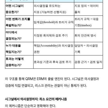
어떤 시그널이
의사결정을 유도하는
지표 정의 + 데이터
중요한가?
지표 (가능하면 선행지표)
출처
어떤 변화가 조치를
트리거 규칙 + 대응
임계값(threshold)과 트리거 규칙
촉발하는가?
기한(timebox)
어디에서
지정된 회의체와 검토 주기
회의 안건에 명시
결정되는가?
누가 대응을
책임(Accountability)과 의사결정
담당자 + 의사결정
책임지는가?
권한
기록
효과는 어떻게
효과성 기준과 후속 검토 주기
검증 근거 + 검토 일자
검증하는가?
이 구조를 통해 QRM은 ERM의 출발 엔진이 된다. 시그널은 의사결정과
검증에 직접 연결되고, 리스크 관리는 관찰이 아닌 통제가 된다.
시그널에서 의사결정까지: 최소 요건의 메커니즘
이 메커니즘은 단순하고 명확해야 한다.