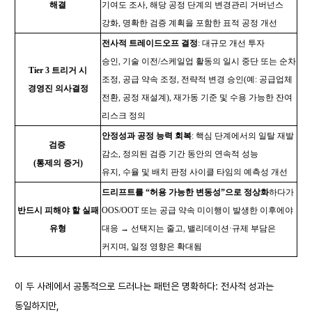
해결
기여도 조사, 해당 공정 단계의 변경관리 거버넌스
강화, 명확한 검증 계획을 포함한 표적 공정 개선
전사적 트레이드오프 결정
: 대규모 개선 투자
승인, 기술 이전/스케일업 활동의 일시 중단 또는 순차
Tier 3
트리거 시
조정, 공급 약속 조정, 전략적 변경 승인(예: 공급업체
경영진 의사결정
전환, 공정 재설계), 재가동 기준 및 수용 가능한 잔여
리스크 정의
안정성과 공정 능력 회복
: 핵심 단계에서의 일탈 재발
검증
감소, 정의된 검증 기간 동안의 연속적 성능
(
통제의 증거)
유지, 수율 및 배치 판정 사이클 타임의 예측성 개선
드리프트를 “허용 가능한 변동성”으로 정상화
하다가
반드시 피해야 할 실패
OOS/OOT 또는 공급 약속 미이행이 발생한 이후에야
유형
대응 → 선택지는 줄고, 밸리데이션·규제 부담은
커지며, 일정 영향은 확대됨
이 두 사례에서 공통적으로 드러나는 패턴은 명확하다: 전사적 성과는
동일하지만,