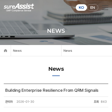
KO
EN
NEWS
News
News
News
Building Enterprise Resilience From QRM Signals
관리자
2026-01-30
조회
843