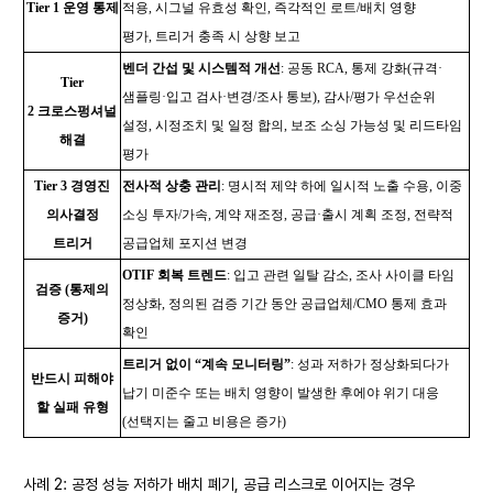
Tier 1
운영 통제
적용, 시그널 유효성 확인, 즉각적인 로트/배치 영향
평가, 트리거 충족 시 상향 보고
벤더 간섭 및 시스템적 개선
: 공동 RCA, 통제 강화(규격·
Tier
샘플링·입고 검사·변경/조사 통보), 감사/평가 우선순위
2
크로스펑셔널
설정, 시정조치 및 일정 합의, 보조 소싱 가능성 및 리드타임
해결
평가
Tier 3
경영진
전사적 상충 관리
: 명시적 제약 하에 일시적 노출 수용, 이중
의사결정
소싱 투자/가속, 계약 재조정, 공급·출시 계획 조정, 전략적
트리거
공급업체 포지션 변경
OTIF
회복 트렌드
: 입고 관련 일탈 감소, 조사 사이클 타임
검증 (통제의
정상화, 정의된 검증 기간 동안 공급업체/CMO 통제 효과
증거)
확인
트리거 없이 “계속 모니터링”
: 성과 저하가 정상화되다가
반드시 피해야
납기 미준수 또는 배치 영향이 발생한 후에야 위기 대응
할 실패 유형
(선택지는 줄고 비용은 증가)
사례 2: 공정 성능 저하가 배치 폐기, 공급 리스크로 이어지는 경우