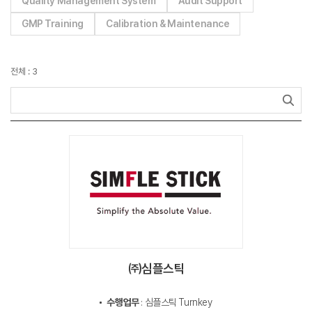
Quality Management System
Audit Support
GMP Training
Calibration & Maintenance
전체 : 3
㈜심플스틱
수행업무
: 심플스틱 Turnkey